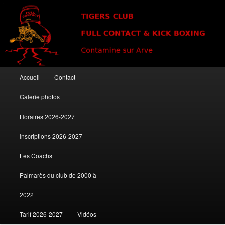
Club de kick boxing à Contamine sur Arve
Tigers Club
Menu principal
Accueil
Contact
Aller au contenu principal
Aller au contenu secondaire
Galerie photos
Horaires 2026-2027
Inscriptions 2026-2027
Les Coachs
Palmarès du club de 2000 à
2022
Tarif 2026-2027
Vidéos