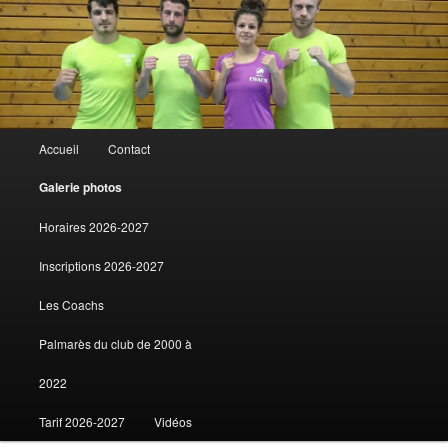
Club de kick boxing à Contamine sur Arve
Tigers Club
Menu principal
Accueil
Contact
Aller au contenu principal
Aller au contenu secondaire
Galerie photos
Horaires 2026-2027
Inscriptions 2026-2027
Les Coachs
Palmarès du club de 2000 à
2022
Tarif 2026-2027
Vidéos