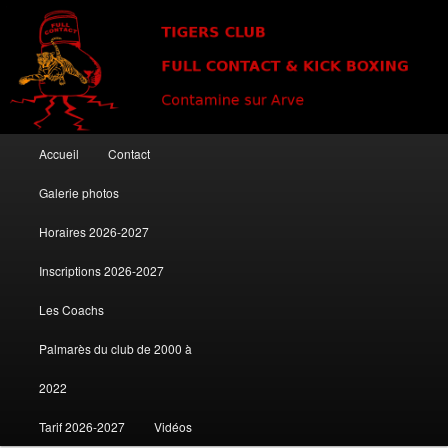
Club de kick boxing à Contamine sur Arve
Tigers Club
Menu principal
Accueil
Contact
Aller au contenu principal
Aller au contenu secondaire
Galerie photos
Horaires 2026-2027
Inscriptions 2026-2027
Les Coachs
Palmarès du club de 2000 à
2022
Tarif 2026-2027
Vidéos