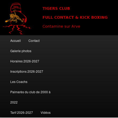
Club de kick boxing à Contamine sur Arve
Tigers Club
Menu principal
Accueil
Contact
Aller au contenu principal
Aller au contenu secondaire
Galerie photos
Horaires 2026-2027
Inscriptions 2026-2027
Les Coachs
Palmarès du club de 2000 à
2022
Tarif 2026-2027
Vidéos