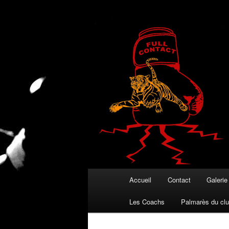
Club de kick boxing à Contamin
Tigers Club
Menu principal
Accueil
Contact
Galerie
Aller au contenu principal
Aller au contenu secondaire
Les Coachs
Palmarès du clu