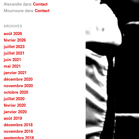
Alexandre dans
Contact
Moumoune dans
Contact
ARCHIVES
août 2026
février 2026
juillet 2023
juillet 2021
juin 2021
mai 2021
janvier 2021
décembre 2020
novembre 2020
octobre 2020
juillet 2020
février 2020
janvier 2020
août 2019
décembre 2018
novembre 2018
septembre 2018