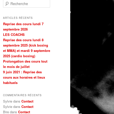
Recherche
ARTICLES RÉCENTS
Reprise des cours lundi 7
septembre 2026
LES COACHS
Reprise des cours lundi 8
septembre 2025 (kick boxing
et MMA) et mardi 9 septembre
2025 (cardio boxing)
Prolongation des cours tout
le mois de juillet
9 juin 2021 : Reprise des
cours aux horaires et lieux
habituels
COMMENTAIRES RÉCENTS
Sylvie dans
Contact
Sylvie dans
Contact
Bire dans
Contact