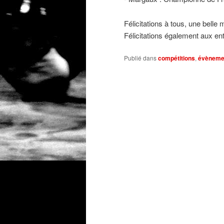
Félicitations à tous, une belle 
Félicitations également aux ent
Publié dans
compétitions
,
évèneme