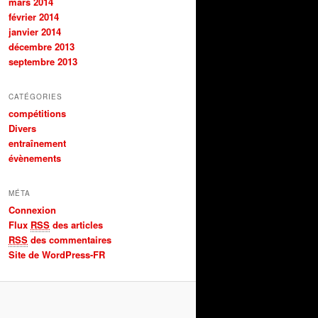
mars 2014
février 2014
janvier 2014
décembre 2013
septembre 2013
CATÉGORIES
compétitions
Divers
entraînement
évènements
MÉTA
Connexion
Flux
RSS
des articles
RSS
des commentaires
Site de WordPress-FR