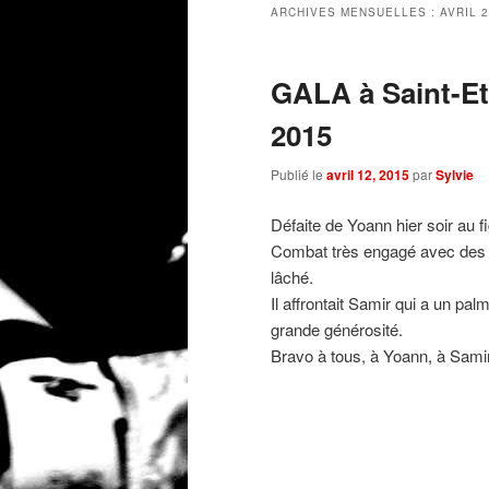
ARCHIVES MENSUELLES :
AVRIL 
GALA à Saint-Eti
2015
Publié le
avril 12, 2015
par
Sylvie
Défaite de Yoann hier soir au 
Combat très engagé avec des re
lâché.
Il affrontait Samir qui a un p
grande générosité.
Bravo à tous, à Yoann, à Samir 